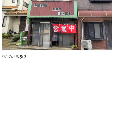
👆️このお店🏠️🔰