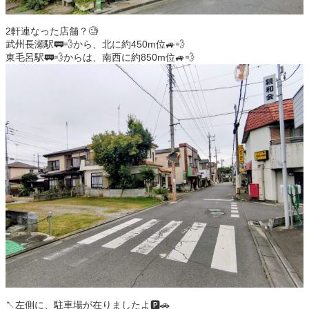
2軒連なった店舗？🧐
武州長瀬駅🚃💨から、北に約450m位🚙💨
東毛呂駅🚃💨からは、南西に約850m位🚙💨
↖️左側に、駐車場が在りましたよ🅿️🚗