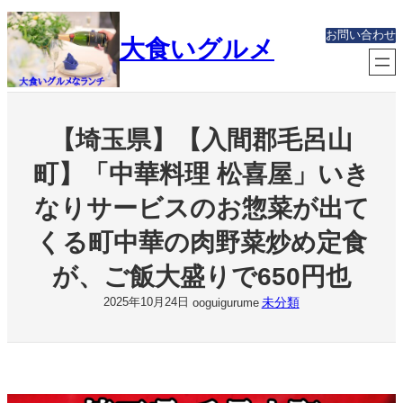
内
容
お問い合わせ
大食いグルメ
を
ス
キ
ッ
プ
【埼玉県】【入間郡毛呂山
町】「中華料理 松喜屋」いき
なりサービスのお惣菜が出て
くる町中華の肉野菜炒め定食
が、ご飯大盛りで650円也
未分類
2025年10月24日
ooguigurume