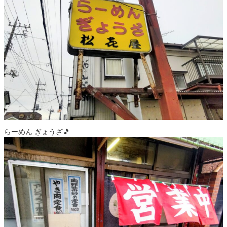
らーめん ぎょうざ🎵