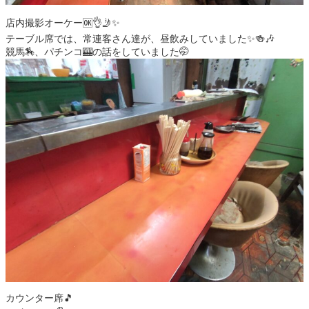
店内撮影オーケー🆗👌🤳✨
テーブル席では、常連客さん達が、昼飲みしていました✨🍻🎶
競馬🏇、パチンコ🎰の話をしていました🤭
カウンター席🎵