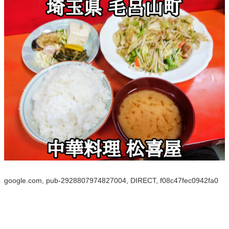
google.com, pub-2928807974827004, DIRECT, f08c47fec0942fa0