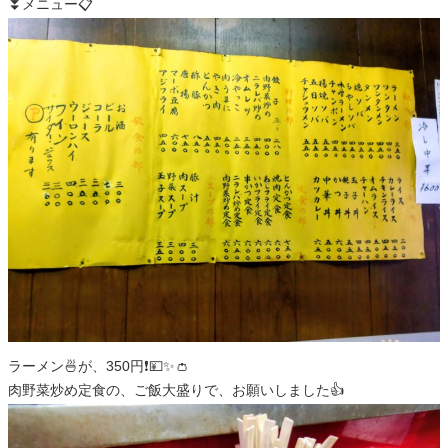
⏬メニュー📋️
ラーメン🍜が、350円❗️💴✨👛
肉野菜炒め定食の、ご飯大盛りで、お願いしました👍