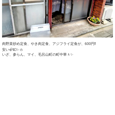
肉野菜炒め定食、やき肉定食、アジフライ定食が、600円❗️
安い🦣💴✨👛
いざ、参らん、マイ、毛呂山町の町中華🚶✨