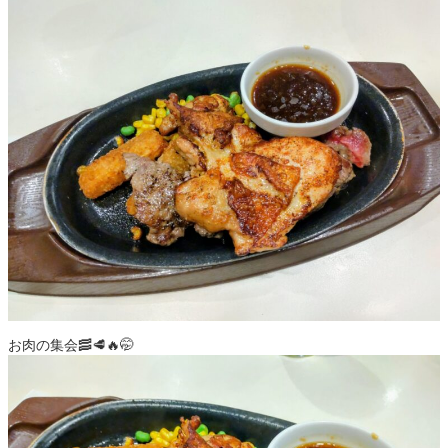
お肉の集会🥓🥩🔥🤭