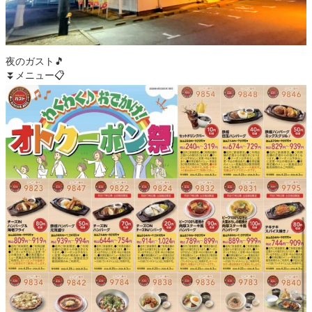
夜のガスト🎵
⏬メニュー📋️