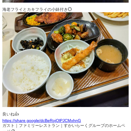
海老フライとカキフライの小鉢付き💮
良いね👍
https://share.google/dcBeRojOlPJCMxhnG
ガスト｜ファミリーレストラン｜すかいらーくグループのホームペ