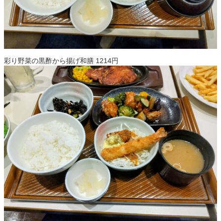
彩り野菜の黒酢から揚げ和膳 1214円