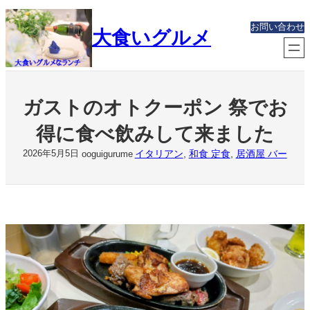
内
容
お問い合わせ
大食いグルメ
を
ス
キ
ッ
プ
ガストのオトクーポン 祭でお
得に食べ飲みして来ました
イタリアン
, 
和食 定食
, 
居酒屋 バー
2026年5月5日
ooguigurume