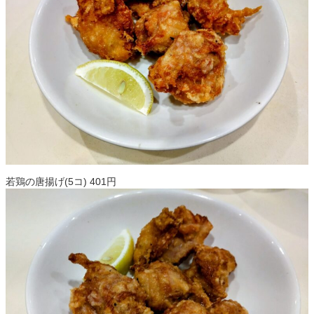
若鶏の唐揚げ(5コ) 401円