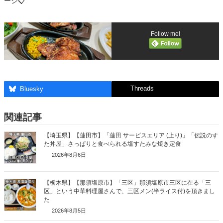
ージ📋️
Follow me!
Threads
Bluesky
関連記事
【埼玉県】【蓮田市】「蓮田 サービスエリア (上り)」「伝説のす
た丼屋」さっぱりと食べられる塩すたみな焼き定食
2026年8月6日
【栃木県】【那須塩原市】「三区」那須塩原市三区に在る「三
区」という中華料理屋さんで、三区メン(半ライス付)を頂きまし
た
2026年8月5日