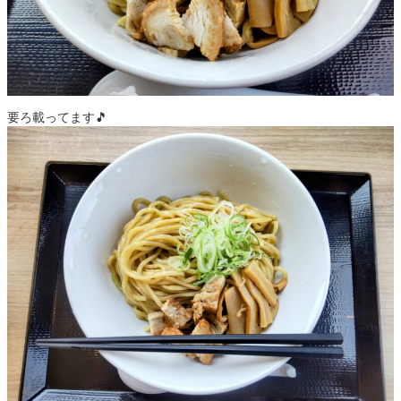
要ろ載ってます🎵