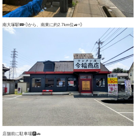
南大塚駅🚃💨から、南東に約2.7km位🚙💨
店舗前に駐車場🅿️🚗