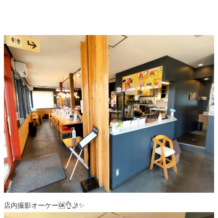
店内撮影オーケー🆗👌🤳✨