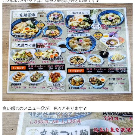
この日の A セットは、③豚の唐揚げ丼との事です🎵
良い感じのメニュー📋️が、色々と有ります🎵