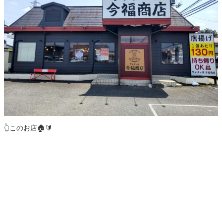
👆️このお店🏠️🔰