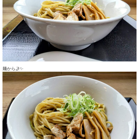
麺から🤳✨