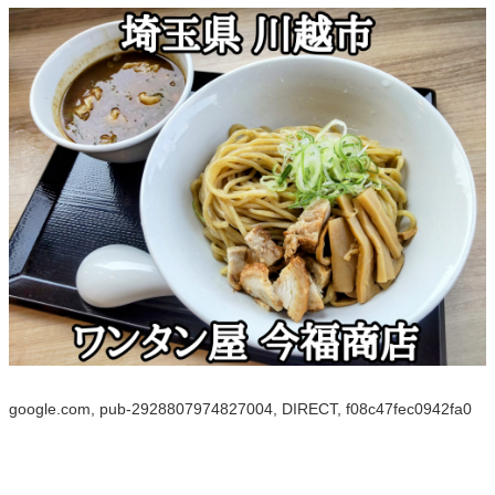
google.com, pub-2928807974827004, DIRECT, f08c47fec0942fa0