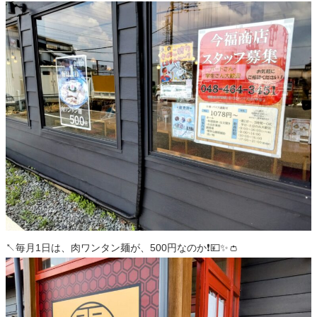
↖️毎月1日は、肉ワンタン麺が、500円なのか❗️💴✨👛