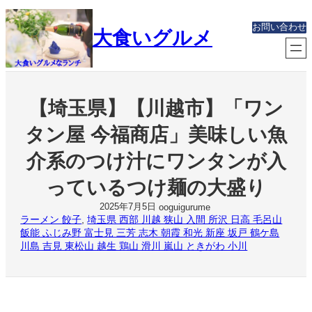
内
容
お問い合わせ
大食いグルメ
を
ス
キ
ッ
プ
【埼玉県】【川越市】「ワン
タン屋 今福商店」美味しい魚
介系のつけ汁にワンタンが入
っているつけ麺の大盛り
2025年7月5日
ooguigurume
ラーメン 餃子
, 
埼玉県 西部 川越 狭山 入間 所沢 日高 毛呂山
飯能 ふじみ野 富士見 三芳 志木 朝霞 和光 新座 坂戸 鶴ケ島
川島 吉見 東松山 越生 鶏山 滑川 嵐山 ときがわ 小川