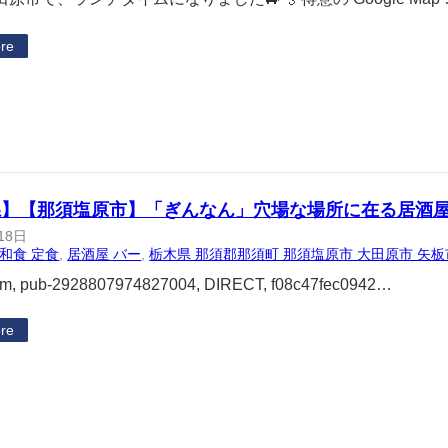
re
県】【那須塩原市】「ぎんなん」穴場な場所に在る居酒屋
18日
和食 定食
, 
居酒屋 バー
, 
栃木県 那須郡那須町 那須塩原市 大田原市 矢板
om, pub-2928807974827004, DIRECT, f08c47fec0942…
re