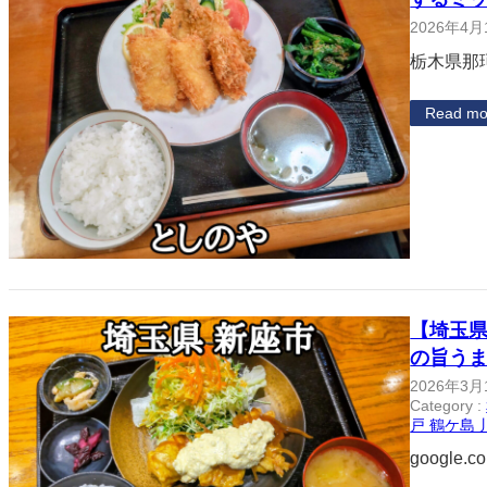
2026年4月
栃木県那
Read mo
【埼玉
の旨う
2026年3月
Category :
戸 鶴ケ島 
google.c