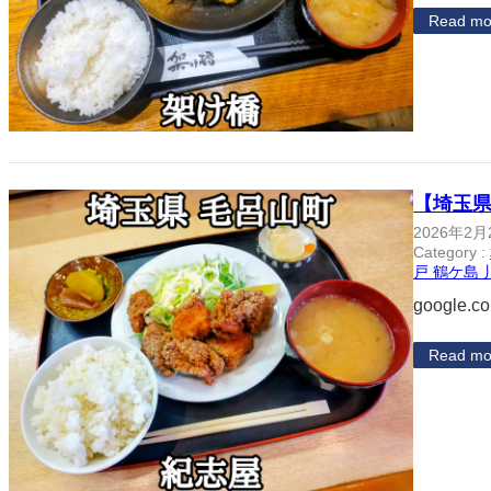
Read mo
【埼玉県
2026年2月
Category :
戸 鶴ケ島 
google.c
Read mo