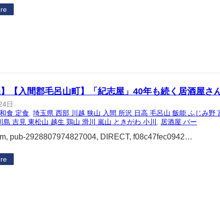
re
】【入間郡毛呂山町】「紀志屋」40年も続く居酒屋さ
24日
和食 定食
, 
埼玉県 西部 川越 狭山 入間 所沢 日高 毛呂山 飯能 ふじみ野 
川島 吉見 東松山 越生 鶏山 滑川 嵐山 ときがわ 小川
, 
居酒屋 バー
om, pub-2928807974827004, DIRECT, f08c47fec0942…
re