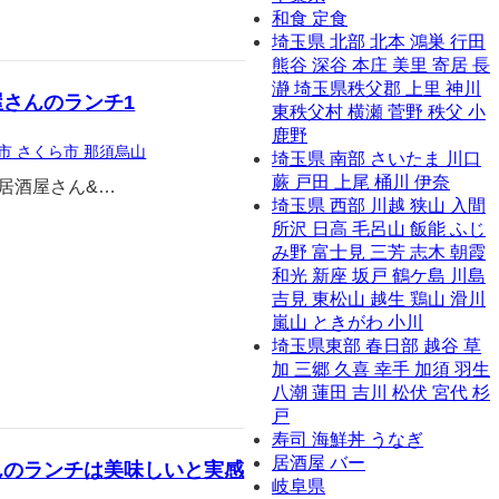
和食 定食
埼玉県 北部 北本 鴻巣 行田
熊谷 深谷 本庄 美里 寄居 長
瀞 埼玉県秩父郡 上里 神川
さんのランチ1
東秩父村 横瀬 菅野 秩父 小
鹿野
市 さくら市 那須烏山
埼玉県 南部 さいたま 川口
蕨 戸田 上尾 桶川 伊奈
の居酒屋さん&…
埼玉県 西部 川越 狭山 入間
所沢 日高 毛呂山 飯能 ふじ
み野 富士見 三芳 志木 朝霞
和光 新座 坂戸 鶴ケ島 川島
吉見 東松山 越生 鶏山 滑川
嵐山 ときがわ 小川
埼玉県東部 春日部 越谷 草
加 三郷 久喜 幸手 加須 羽生
八潮 蓮田 吉川 松伏 宮代 杉
戸
寿司 海鮮丼 うなぎ
居酒屋 バー
んのランチは美味しいと実感
岐阜県