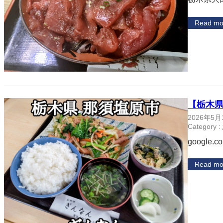
Read mo
【栃木
2026年5月
Category :
google.c
Read mo