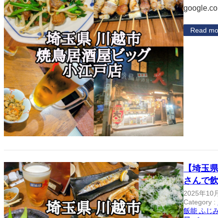
google.c
Read mo
【埼玉
さんで
2025年10
Category :
飯能 ふじみ