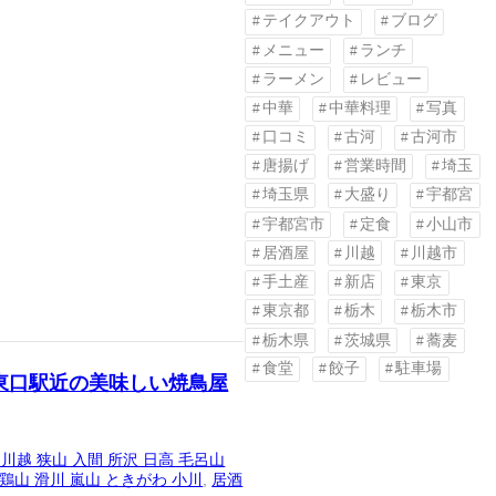
テイクアウト
ブログ
メニュー
ランチ
ラーメン
レビュー
中華
中華料理
写真
口コミ
古河
古河市
唐揚げ
営業時間
埼玉
埼玉県
大盛り
宇都宮
宇都宮市
定食
小山市
居酒屋
川越
川越市
手土産
新店
東京
東京都
栃木
栃木市
栃木県
茨城県
蕎麦
食堂
餃子
駐車場
東口駅近の美味しい焼鳥屋
 川越 狭山 入間 所沢 日高 毛呂山
 鶏山 滑川 嵐山 ときがわ 小川
, 
居酒