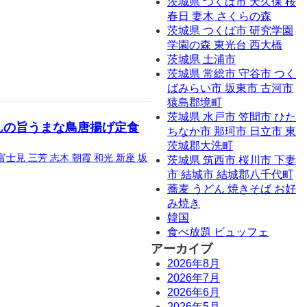
茨城県 つくば市 天久保 桜
春日 妻木 さくらの森
茨城県 つくば市 研究学園
学園の森 東光台 西大橋
茨城県 土浦市
茨城県 常総市 守谷市 つく
ばみらい市 坂東市 古河市
猿島郡境町
茨城県 水戸市 笠間市 ひた
んの旨うまな鳥唐揚げ定食
ちなか市 那珂市 日立市 東
茨城郡大洗町
富士見 三芳 志木 朝霞 和光 新座 坂
茨城県 筑西市 桜川市 下妻
市 結城市 結城郡八千代町
蕎麦 うどん 焼きそば お好
み焼き
韓国
食べ放題 ビュッフェ
アーカイブ
2026年8月
2026年7月
2026年6月
2026年5月