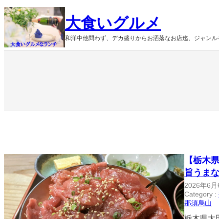
内
大食いグルメ
容
を
和洋中他問わず、デカ盛りからお洒落なお店迄、ジャンル
ス
キ
ッ
プ
【栃木
旨うま
2026年6月
Category :
那須烏山
栃木県大田