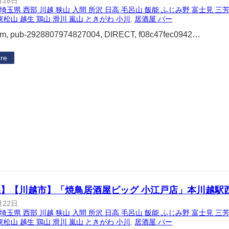
月28日
埼玉県 西部 川越 狭山 入間 所沢 日高 毛呂山 飯能 ふじみ野 富士見 三芳
東松山 越生 鶏山 滑川 嵐山 ときがわ 小川
, 
居酒屋 バー
om, pub-2928807974827004, DIRECT, f08c47fec0942…
re
】【川越市】「焼鳥居酒屋ビッグ 小江戸店」本川越駅
月22日
埼玉県 西部 川越 狭山 入間 所沢 日高 毛呂山 飯能 ふじみ野 富士見 三芳
東松山 越生 鶏山 滑川 嵐山 ときがわ 小川
, 
居酒屋 バー