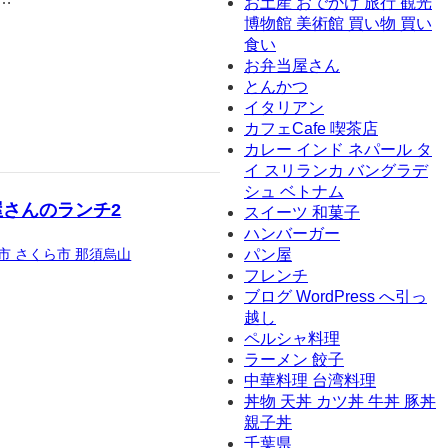
お土産 おでかけ 旅行 観光
博物館 美術館 買い物 買い
食い
お弁当屋さん
とんかつ
イタリアン
カフェCafe 喫茶店
カレー インド ネパール タ
イ スリランカ バングラデ
シュ ベトナム
さんのランチ2
スイーツ 和菓子
ハンバーガー
市 さくら市 那須烏山
パン屋
フレンチ
ブログ WordPress へ引っ
越し
ペルシャ料理
ラーメン 餃子
中華料理 台湾料理
丼物 天丼 カツ丼 牛丼 豚丼
親子丼
千葉県