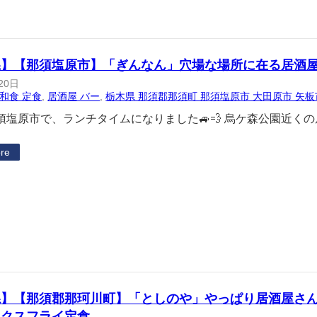
県】【那須塩原市】「ぎんなん」穴場な場所に在る居酒屋
20日
和食 定食
, 
居酒屋 バー
, 
栃木県 那須郡那須町 那須塩原市 大田原市 矢板
須塩原市で、ランチタイムになりました🚙💨 烏ケ森公園近く
re
県】【那須郡那珂川町】「としのや」やっぱり居酒屋さ
ックスフライ定食