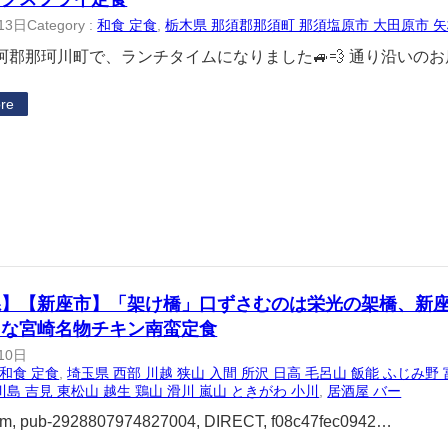
13日
Category :
和食 定食
, 
栃木県 那須郡那須町 那須塩原市 大田原市 矢
珂郡那珂川町で、ランチタイムになりました🚙💨 通り沿いの
re
県】【新座市】「架け橋」口ずさむのは栄光の架橋、新
まな宮崎名物チキン南蛮定食
10日
和食 定食
, 
埼玉県 西部 川越 狭山 入間 所沢 日高 毛呂山 飯能 ふじみ野 
川島 吉見 東松山 越生 鶏山 滑川 嵐山 ときがわ 小川
, 
居酒屋 バー
om, pub-2928807974827004, DIRECT, f08c47fec0942…