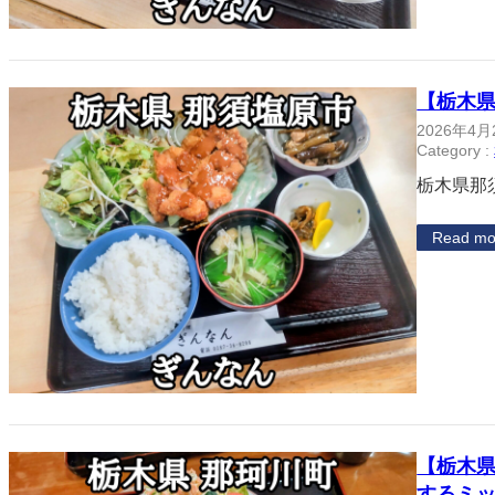
【栃木
2026年4月
Category :
栃木県那
Read mo
【栃木
するミ