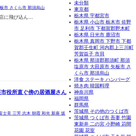
未分類
板市 さくら市 那須烏山
東京都
栃木県 宇都宮市
お店に飛び込ん…
栃木県 小山市 栃木市 佐野
市 足利市 下都賀郡野木町
栃木県 日光市 鹿沼市
栃木県 真岡市 下野市 下都
賀郡壬生町 河内郡上三川町
芳賀益子 市貝
栃木県 那須郡那須町 那須
塩原市 大田原市 矢板市 さ
くら市 那須烏山
洋食 ステーキ ハンバーグ
焼き肉 韓国料理
座市役所直ぐ傍の居酒屋さん
神奈川県
福岡県
群馬県
茨城県 その他のつくば市
富士見 三芳 志木 朝霞 和光 新座 坂
茨城県 つくば市 吾妻 竹園
東新井 二の宮 小野崎 苅間
花園 花室