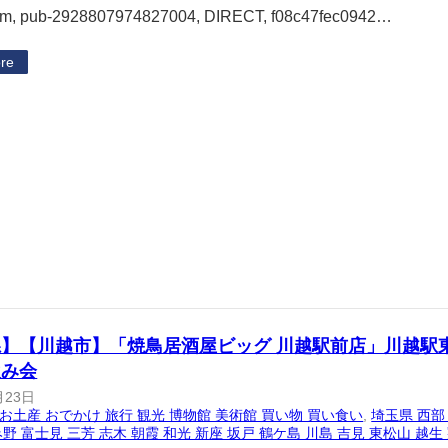
om, pub-2928807974827004, DIRECT, f08c47fec0942…
re
県】【川越市】「焼鳥居酒屋ビッグ 川越駅前店」川越駅
飲み会
月23日
お土産 おでかけ 旅行 観光 博物館 美術館 買い物 買い食い
, 
埼玉県 西部
野 富士見 三芳 志木 朝霞 和光 新座 坂戸 鶴ケ島 川島 吉見 東松山 越生