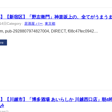
都】【新宿区】「野左衛門」神楽坂上の、全てがうまうま
14日
Category :
居酒屋 バー
, 
東京都
om, pub-2928807974827004, DIRECT, f08c47fec0942…
re
】【川越市】「博多酒場 あいらしか 川越西口店」朝4
🎶