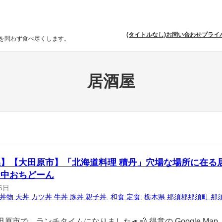
(タイトルなし)
お問い合わせ
プライ
を問わず食べ尽くします。
居酒屋
県】【大田原市】「北海道料理 積丹」穴場な場所に在る
な中おちどーん
6日
丼物 天丼 カツ丼 牛丼 豚丼 親子丼
, 
和食 定食
, 
栃木県 那須郡那須町 那
原市で、ランチタイムになりました🚙💨 得意の Google Map 