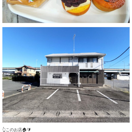
👆️このお店🏠️🔰