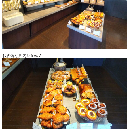
お洒落な店内✨💄👠🎵