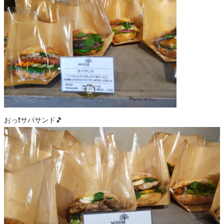
おっ❗️サバサンド🎵