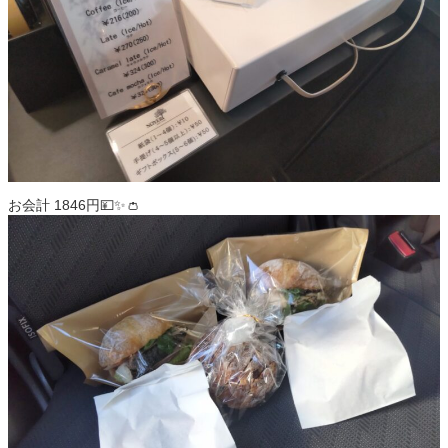
お会計 1846円💴✨👛