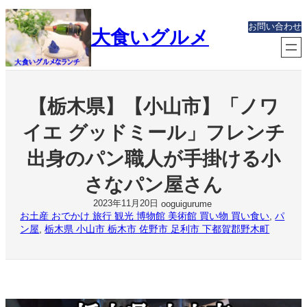
内
容
お問い合わせ
大食いグルメ
を
ス
キ
ッ
プ
【栃木県】【小山市】「ノワ
イエ グッドミール」フレンチ
出身のパン職人が手掛ける小
さなパン屋さん
2023年11月20日
ooguigurume
お土産 おでかけ 旅行 観光 博物館 美術館 買い物 買い食い
, 
パ
ン屋
, 
栃木県 小山市 栃木市 佐野市 足利市 下都賀郡野木町