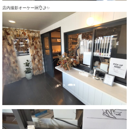
店内撮影オーケー🆗👌🤳✨