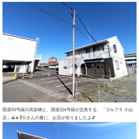
国道50号線の高架橋と、国道旧4号線が交差する、「ゴルフ５ 小山
店」⛳️☀️🏌️💦さんの裏に、お店が在りましたよ🎵