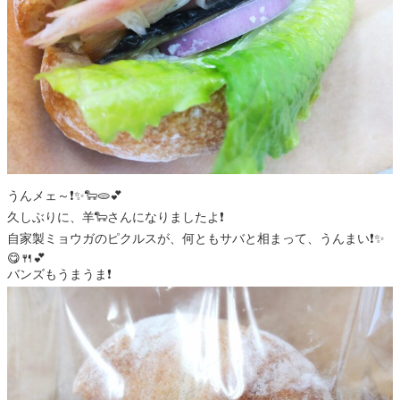
うんメェ～❗️✨🐑🫓💕
久しぶりに、羊🐑さんになりましたよ❗️
自家製ミョウガのピクルスが、何ともサバと相まって、うんまい❗️✨
😋🍴💕
バンズもうまうま❗️